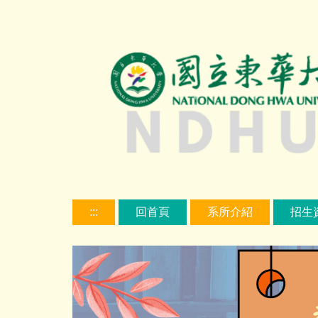
跳
到
主
要
內
容
區
:::
回首頁
系所介紹
招生