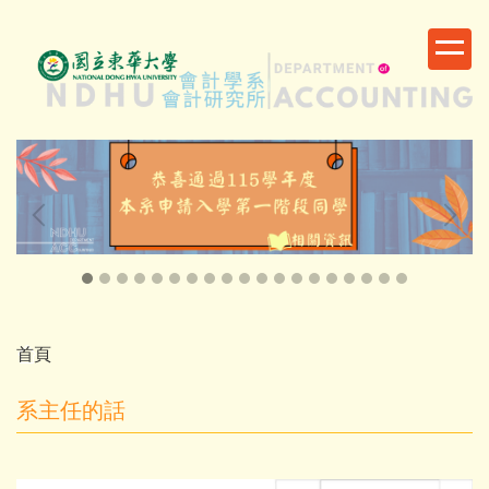
跳
到
主
要
內
容
區
首頁
系主任的話