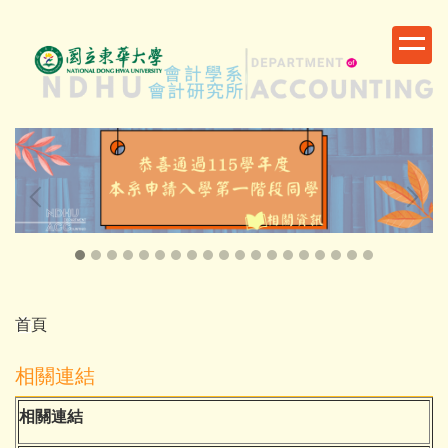
跳
到
主
要
內
容
區
首頁
相關連結
相關連結