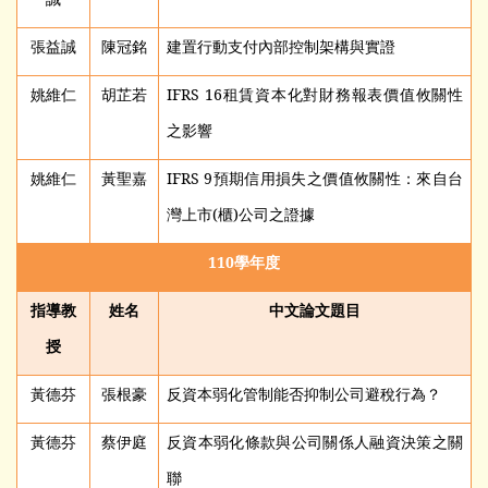
張益誠
陳冠銘
建置行動支付內部控制架構與實證
姚維仁
胡芷若
IFRS 16
租賃資本化對財務報表價值攸關性
之影響
姚維仁
黃聖嘉
IFRS 9
預期信用損失之價值攸關性：來自台
灣上市(櫃)公司之證據
110
學年度
指導教
姓名
中文論文題目
授
黃德芬
張根豪
反資本弱化管制能否抑制公司避稅行為？
黃德芬
蔡伊庭
反資本弱化條款與公司關係人融資決策之關
聯