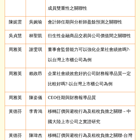
成員雙重性之關聯性
陳妮雲
吳婉瑜
會計師任期與分析師盈餘預測之關聯性
吳貞慧
林聖凱
衍生性金融商品交易與公司價值間之關聯性
周雅英
謝雯琪
董事會監督能力可以強化企業社會績效嗎?-
以台灣上市櫃公司為例
周雅英
賴政昂
企業社會績效愈好的公司財務報導品質一定
比較好嗎?-以台灣上市櫃公司為例
周雅英
陳姿儀
CEO
任期與財務報導品質
黃德芬
李青鴻
移轉訂價與避稅行為及租稅負擔之關聯－中
國大陸上市公司之實證研究
黃德芬
陳瑋杰
移轉訂價與避稅行為及租稅負擔之關聯-台灣