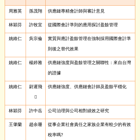
周雅英
孫茂翔
供應鏈專精會計師與審計意見
林穎芬
許牧宜
從國際會計準則的應用探討盈餘管理
姚維仁
吳宗倫
實質與應計盈餘管理在強制採用國際會計準
則後之替代效果
姚維仁
楊婷雅
供應鏈強度與盈餘管理之關聯性：來自台灣
的證據
姚維仁
尉遲飛
供應鏈強度、供應鏈會計師及盈餘平穩化

林穎芬
許中岳
公司治理與公司相對績效之研究
王肇蘭
趙余珊
從事企業社會責任之家族企業有較少的有效
稅率嗎?