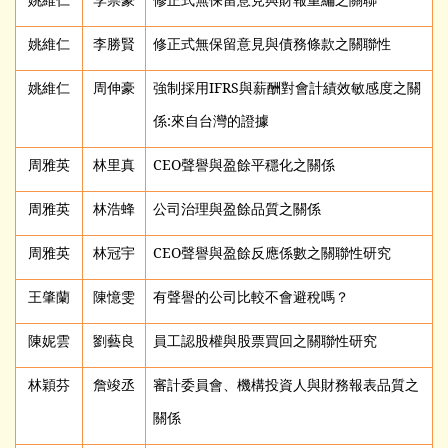
姚維仁
李勝賢
修正式無保留意見與債務條款之關聯性
姚維仁
周伸豪
強制採用IFRS與薪酬對會計績效敏感度之關
係:來自台灣的證據
周雅英
林里真
CEO
聲譽與盈餘平穩化之關係
周雅英
林浩蜂
公司治理與盈餘品質之關係
周雅英
林冠宇
CEO
聲譽與盈餘反應係數之關聯性研究
王肇蘭
陳憶雯
有聲譽的公司比較不會避稅嗎？
陳妮雲
劉藝良
員工認股權與股票買回之關聯性研究
林穎芬
詹竣丞
審計委員會、機構投資人與財務報表品質之
關係