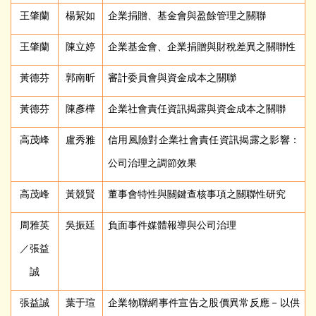
王肇蘭
楊絜如
企業捐贈、基金會與盈餘管理之關聯
王肇蘭
陳立婷
企業基金會、企業捐贈與財稅差異之關聯性
黃德芬
郭南昕
審計委員會與資金成本之關聯
黃德芬
陳彥樺
企業社會責任資訊揭露與資金成本之關聯
高茂峰
盧秀雅
信用風險對企業社會責任資訊揭露之影響：
公司治理之調節效果
高茂峰
黃競賢
董事會特性與關鍵查核事項之關聯性研究
周雅英
吳振廷
負面事件媒體報導與公司治理
／張益
誠
張益誠
葉于瑄
企業物聯網事件宣告之股價異常反應－以供