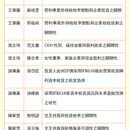
王肇蘭
蘇靖雯
營利事業所得稅稅率變動與企業投資之關聯
王肇蘭
郭筱綺
營利事業所得稅稅率變動與企業租稅規劃之
關聯性
孫文琦
范文慶
CEO
性別、碳排放量與股利政策之關聯性
孫文琦
陳念青
女性董事、家族企業與現金股利之關聯性
謝佩蓁
張岱廷
投資人如何評價採用IFRS16後由營業租賃轉
列資本租賃之租賃負債
謝佩蓁
涂峰銘
採用IFRS16後資本租賃資訊與未來盈餘預測
之研究
陳家慧
詹明諺
交叉持股與投資效率之關聯性
陳家慧
張元翰
交叉持股與財務報表可讀性之關聯性