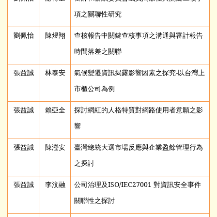
項之關聯性研究
劉佩怡
陳煜翔
查核報告中關鍵查核事項之溝通與審計報告
時間落差之關聯
張益誠
林泰安
氣候變遷資訊揭露影響因素之探究-以台灣上
市櫃公司為例
張益誠
賴亞全
探討網紅的人格特質對網路使用者意願之影
響
張益誠
陳瀅安
臺灣總統大選市場反應與企業盈餘管理行為
之探討
張益誠
李汶融
公司治理及ISO/IEC27001 對資訊安全事件
關聯性之探討