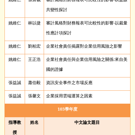
共變性探討
姚維仁
林以捷
審計風格對財務報表可比較性的影響-以裁量
性應計項探討
姚維仁
劉柏宏
企業社會責任揭露對企業信用風險之影響
姚維仁
王正浩
企業社會責任與企業信用風險之關係:來自美
國的證據
張益誠
蕭伯毅
資訊安全事件之市場反應
張益誠
張馨文
企業採用雲端運算之因素
103
學年度
指導教
姓名
中文論文題目
授