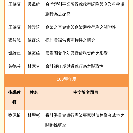
王肇蘭
吳晟維
台灣營利事業所得稅稅率調降與企業租稅規
劃行為之探究
王肇蘭
陸景瑄
企業之基金會與企業避稅行為之關聯性
張益誠
陳薇筑
探討雲端供應商特性之研究
姚維仁
陳彥綸
國際間文化差異對債務契約之影響
黃德芬
林家伊
會計師任期與避稅行為之關聯性
105
學年度
指導教
姓名
中文論文題目
授
劉佩怡
林聖彬
審計委員會銀行產業專家與債務資金成本之
關聯性研究