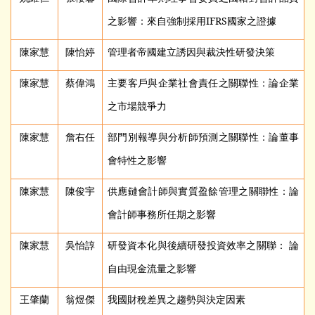
之影響：來自強制採用IFRS國家之證據
陳家慧
陳怡婷
管理者帝國建立誘因與裁決性研發決策
陳家慧
蔡偉鴻
主要客戶與企業社會責任之關聯性：論企業
之市場競爭力
陳家慧
詹右任
部門別報導與分析師預測之關聯性：論董事
會特性之影響
陳家慧
陳俊宇
供應鏈會計師與實質盈餘管理之關聯性：論
會計師事務所任期之影響
陳家慧
吳怡諄
研發資本化與後續研發投資效率之關聯： 論
自由現金流量之影響
王肇蘭
翁煜傑
我國財稅差異之趨勢與決定因素