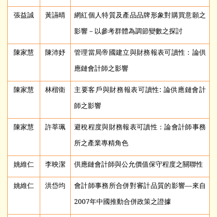
張益誠
黃讌晴
網紅個人特質及產品品牌形象對購買意願之
影響－以參考群體為調節變數之探討
陳家慧
陳沛妤
管理當局帝國建立與財務報表可讀性：論供
應鏈會計師之影響
陳家慧
林楷衛
主要客戶與財務報表可讀性: 論供應鏈會計
師之影響
陳家慧
許莘珮
避稅程度與財務報表可讀性：論會計師事務
所之產業專精角色
姚維仁
李映潔
供應鏈會計師與公允價值保守程度之關聯性
姚維仁
洪岱均
會計師事務所合併對審計品質的影響—來自
2007年中國推動合併政策之證據