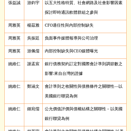
張益誠
游鈞宇
以五大性格特質、社會網路及社會影響因素
探討即時通訊軟體群組之參與
周雅英
楊茲雅
CFO
適任性與內部控制缺失
周雅英
吳振廷
負面事件媒體報導與公司治理
周雅英
游佩儒
內部控制缺失與CEO媒體曝光
姚維仁
謝孟宸
銀行債務契約訂定對國際會計準則調節數之
影響:來自台灣的證據
姚維仁
鄭涵文
會計準則之攸關性與債務條件之關聯性—以
美國銀行聯貸為例
姚維仁
鍾宛儒
公允價值評價與債權結構之關聯性－以美國
銀行聯貸為例