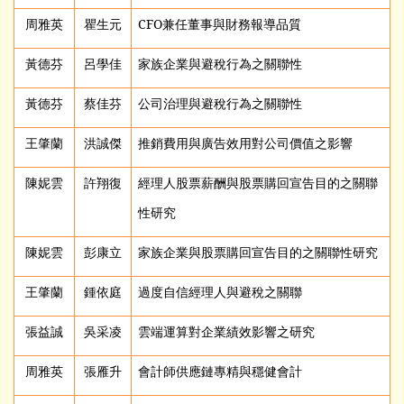
周雅英
瞿生元
CFO
兼任董事與財務報導品質
黃德芬
呂學佳
家族企業與避稅行為之關聯性
黃德芬
蔡佳芬
公司治理與避稅行為之關聯性
王肇蘭
洪誠傑
推銷費用與廣告效用對公司價值之影響
陳妮雲
許翔復
經理人股票薪酬與股票購回宣告目的之關聯
性研究
陳妮雲
彭康立
家族企業與股票購回宣告目的之關聯性研究
王肇蘭
鍾依庭
過度自信經理人與避稅之關聯
張益誠
吳采凌
雲端運算對企業績效影響之研究
周雅英
張雁升
會計師供應鏈專精與穩健會計