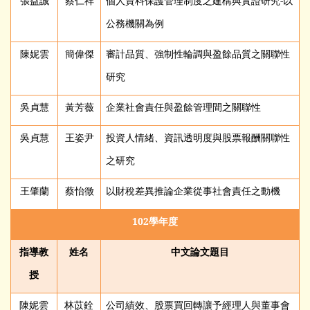
張益誠
蔡仁祥
個人資料保護管理制度之建構與實證研究-以
公務機關為例
陳妮雲
簡偉傑
審計品質、強制性輪調與盈餘品質之關聯性
研究
吳貞慧
黃芳薇
企業社會責任與盈餘管理間之關聯性
吳貞慧
王姿尹
投資人情緒、資訊透明度與股票報酬關聯性
之研究
王肇蘭
蔡怡徵
以財稅差異推論企業從事社會責任之動機
102
學年度
指導教
姓名
中文論文題目
授
陳妮雲
林苡銓
公司績效、股票買回轉讓予經理人與董事會