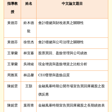
指導教
姓名
中文論文題目
授
黃德芬
鈴木德
會計穩健與財稅差異之關聯性
龍
黃德芬
徐世杰
會計穩健與公司治理之關聯性
王肇蘭
林宜蓁
股票買回、盈餘管理與公司績效
王肇蘭
吳禕綾
現金增資與盈餘增資之比較分析
周雅英
林品馨
CEO
聲譽與盈餘品質
陳妮雲
王顥
金融風暴時期公開市場宣告買回庫藏股之股
價反應
陳妮雲
葉雨青
金融風暴時期宣告買回庫藏股之長期績效表