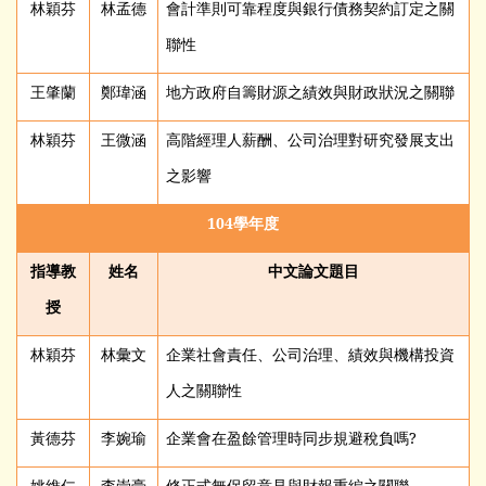
林穎芬
林孟德
會計準則可靠程度與銀行債務契約訂定之關
聯性
王肇蘭
鄭瑋涵
地方政府自籌財源之績效與財政狀況之關聯
林穎芬
王微涵
高階經理人薪酬、公司治理對研究發展支出
之影響
104
學年度
指導教
姓名
中文論文題目
授
林穎芬
林彙文
企業社會責任、公司治理、績效與機構投資
人之關聯性
黃德芬
李婉瑜
企業會在盈餘管理時同步規避稅負嗎?
姚維仁
李崇豪
修正式無保留意見與財報重編之關聯