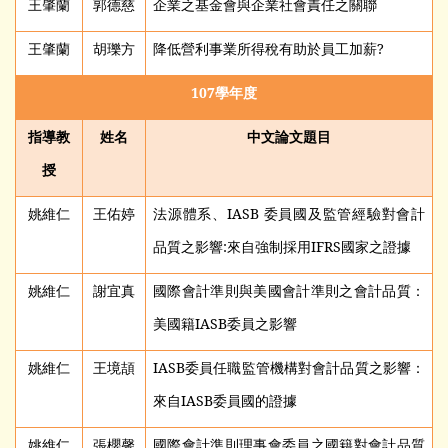
王肇蘭
郭德慈
企業之基金會與企業社會責任之關聯
王肇蘭
胡瓅方
降低營利事業所得稅有助於員工加薪?
107
學年度
指導教
姓名
中文論文題目
授
姚維仁
王佑婷
法源體系、IASB 委員國及監管經驗對會計
品質之影響:來自強制採用IFRS國家之證據
姚維仁
謝宜真
國際會計準則與美國會計準則之會計品質：
美國籍IASB委員之影響
姚維仁
王境頡
IASB
委員任職監管機構對會計品質之影響：
來自IASB委員國的證據
姚維仁
張櫻馨
國際會計準則理事會委員之國籍對會計品質