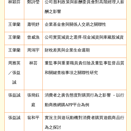
林穎芬
鄭詩瑩
公司股利政策與薪酬委員會對高階經理人薪
酬之影響
王肇蘭
蕭明妤
企業基金會與關係人交易之關聯性
王肇蘭
曾威漁
公司實質減資之選擇-現金減資與庫藏股減資
王肇蘭
周鴻宇
財稅差異與企業生命週期
周雅英
林芸
董監事與重要職員責任險及董監事監督品質
／張益
和關鍵查核事項之關聯性研究
誠
張益誠
張簡鈺
消費者之廣告態度對購買行為之影響 －以行
庭
動商務網購APP平台為例
張益誠
翁和平
實況主與遊玩動機對消費者購買遊戲商品行
為之探討