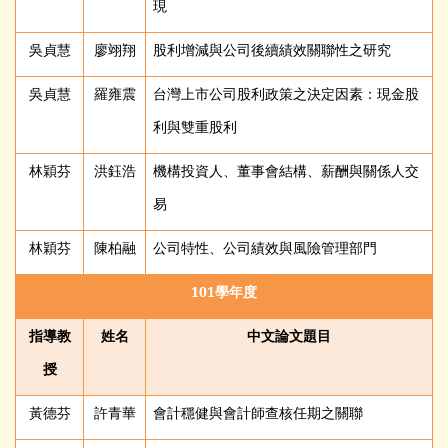
現
吳貞慧
廖翊翔
股利增減與公司後續績效關聯性之研究
吳貞慧
羅雍震
台灣上市公司股利政策之決定因素：現金股
利與雙重股利
林穎芬
洪鈺浩
機構投資人、董事會結構、薪酬與關係人交
易
林穎芬
陳柏融
公司特性、公司績效與風險管理部門
101
學年度
指導教
姓名
中文論文題目
授
黃德芬
許青華
會計穩健與會計師查核任期之關聯