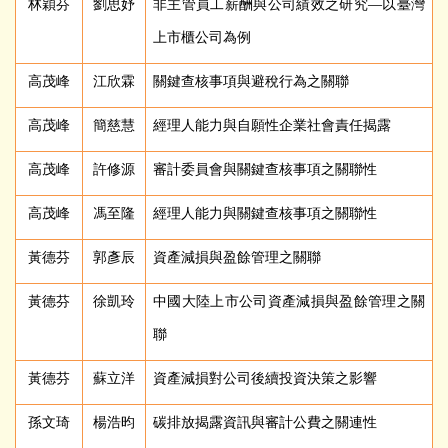
林穎芬
劉思妤
非主管員工薪酬與公司績效之研究—以臺灣
上市櫃公司為例
高茂峰
江欣霖
關鍵查核事項與避稅行為之關聯
高茂峰
簡慈慧
經理人能力與自願性企業社會責任揭露
高茂峰
許修源
審計委員會與關鍵查核事項之關聯性
高茂峰
馮至隆
經理人能力與關鍵查核事項之關聯性
黃德芬
郭彥辰
資產減損與盈餘管理之關聯
黃德芬
徐凱玲
中國大陸上市公司資產減損與盈餘管理之關
聯
黃德芬
蘇立洋
資產減損對公司後續投資決策之影響
孫文琦
楊浩昀
碳排放揭露資訊與審計公費之關連性