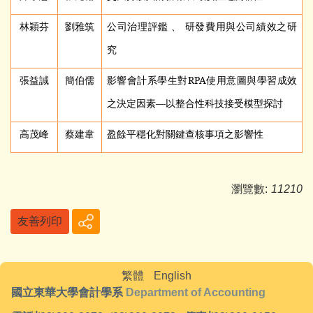
林穎芬
劉雅筑
公司治理評鑑 、 研發費用與公司績效之研
究
張益誠
簡伯儒
影響會計系學生對RPA使用意圖與學習成效
之決定因素—以整合性科技接受模型探討
高茂峰
蔡建韋
盈餘平穩化對關鍵查核事項之影響性
瀏覽數:
11210
友善列印
繁體
English
國立東華大學會計學系
Department of Accounting