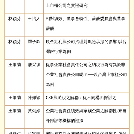
上市櫃公司之實證研究
林穎芬
王怡人
相對績效、董事會特性、薪酬委員會與董事
薪酬
林穎芬
羅子欽
現金紅利與公司治理對風險承擔的影響-以台
灣銀行業為例
王肇蘭
詹采臻
從事企業社會責任公司之納稅行為有異於非
企業社會責任公司嗎？──以台灣上市櫃公司
為例
王肇蘭
陳姵穎
CSR
與避稅之關聯：從不同構面探討之
王肇蘭
黃俐婷
企業社會責任績效與家族企業之關聯性:來自
外部評等機構的證據
姚維仁
張宸毓
審計風格對財務報表可比較性的影響-以盈餘