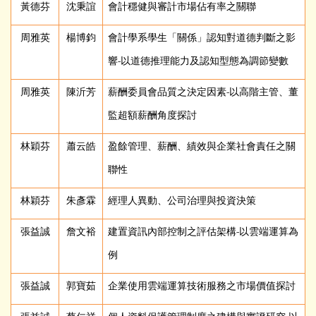
黃德芬
沈秉誼
會計穩健與審計市場佔有率之關聯
周雅英
楊博鈞
會計學系學生「關係」認知對道德判斷之影
響-以道德推理能力及認知型態為調節變數
周雅英
陳沂芳
薪酬委員會品質之決定因素-以高階主管、董
監超額薪酬角度探討
林穎芬
蕭云皓
盈餘管理、薪酬、績效與企業社會責任之關
聯性
林穎芬
朱彥霖
經理人異動、公司治理與投資決策
張益誠
詹文裕
建置資訊內部控制之評估架構-以雲端運算為
例
張益誠
郭寶茹
企業使用雲端運算技術服務之市場價值探討