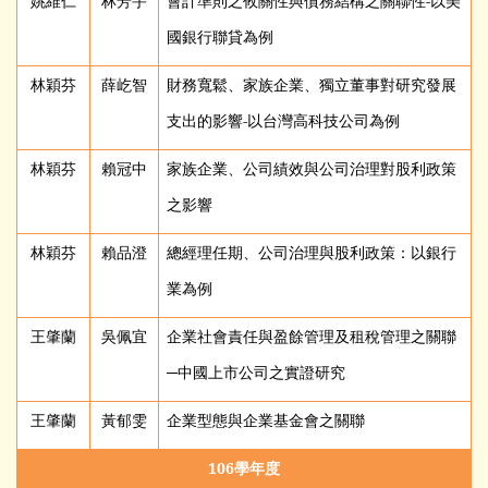
姚維仁
林芳宇
會計準則之攸關性與債務結構之關聯性-以美
國銀行聯貸為例
林穎芬
薛屹智
財務寬鬆、家族企業、獨立董事對研究發展
支出的影響-以台灣高科技公司為例
林穎芬
賴冠中
家族企業、公司績效與公司治理對股利政策
之影響
林穎芬
賴品澄
總經理任期、公司治理與股利政策：以銀行
業為例
王肇蘭
吳佩宜
企業社會責任與盈餘管理及租稅管理之關聯
─中國上市公司之實證研究
王肇蘭
黃郁雯
企業型態與企業基金會之關聯
106
學年度