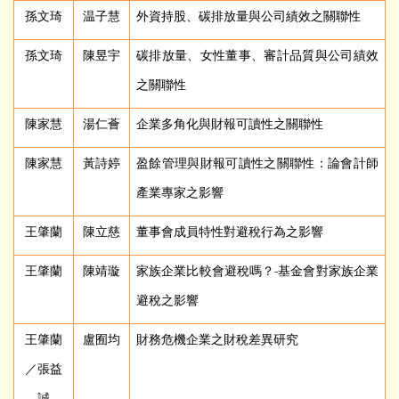
孫文琦
温子慧
外資持股、碳排放量與公司績效之關聯性
孫文琦
陳昱宇
碳排放量、女性董事、審計品質與公司績效
之關聯性
陳家慧
湯仁薈
企業多角化與財報可讀性之關聯性
陳家慧
黃詩婷
盈餘管理與財報可讀性之關聯性：論會計師
產業專家之影響
王肇蘭
陳立慈
董事會成員特性對避稅行為之影響
王肇蘭
陳靖璇
家族企業比較會避稅嗎？-基金會對家族企業
避稅之影響
王肇蘭
盧囿均
財務危機企業之財稅差異研究
／張益
誠