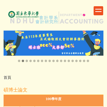
跳
到
主
要
內
容
區
首頁
碩博士論文
100
學年度