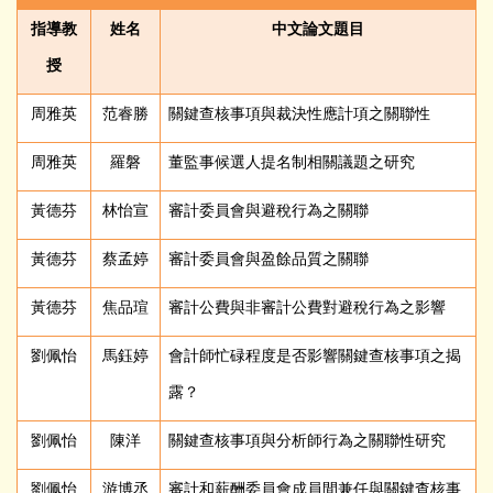
指導教
姓名
中文論文題目
授
周雅英
范睿勝
關鍵查核事項與裁決性應計項之關聯性
周雅英
羅磐
董監事候選人提名制相關議題之研究
黃德芬
林怡宣
審計委員會與避稅行為之關聯
黃德芬
蔡孟婷
審計委員會與盈餘品質之關聯
黃德芬
焦品瑄
審計公費與非審計公費對避稅行為之影響
劉佩怡
馬鈺婷
會計師忙碌程度是否影響關鍵查核事項之揭
露？
劉佩怡
陳洋
關鍵查核事項與分析師行為之關聯性研究
劉佩怡
游博丞
審計和薪酬委員會成員間兼任與關鍵查核事