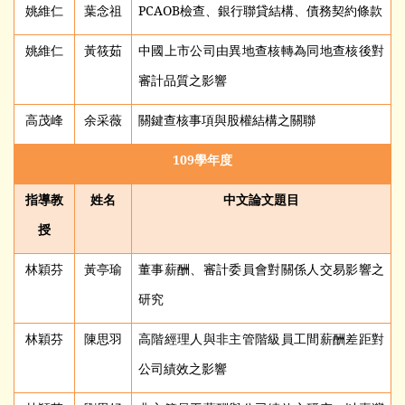
姚維仁
葉念祖
PCAOB
檢查、銀行聯貸結構、債務契約條款
姚維仁
黃筱茹
中國上市公司由異地查核轉為同地查核後對
審計品質之影響
高茂峰
余采薇
關鍵查核事項與股權結構之關聯
109
學年度
指導教
姓名
中文論文題目
授
林穎芬
黃亭瑜
董事薪酬、審計委員會對關係人交易影響之
研究
林穎芬
陳思羽
高階經理人與非主管階級員工間薪酬差距對
公司績效之影響