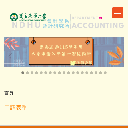
跳
到
主
要
內
容
區
首頁
申請表單